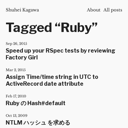
Shuhei Kagawa
About
All posts
Tagged “Ruby”
Sep 26, 2015
Speed up your RSpec tests by reviewing
Factory Girl
Mar 2, 2015
Assign Time/time string in UTC to
ActiveRecord date attribute
Feb 17, 2010
Ruby の Hash#default
Oct 13, 2009
NTLM ハッシュ を求める