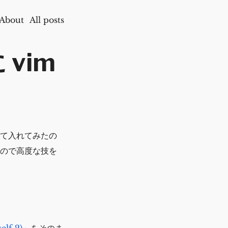
About
All posts
vim
思って入れてみたの
たので高度な技を
f 2)
」をそのま