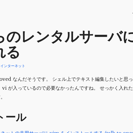
らのレンタルサーバに 
れる
らインターネット
IMproved なんだそうです。 シェル上でテキスト編集したいと
 vi が入っているので必要なかったんですね。 せっかく入れ
す。
トール
トの共用サーバに vim をインストールする (talk to onesel