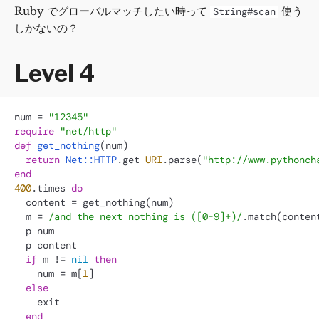
Ruby でグローバルマッチしたい時って
使う
String#scan
しかないの？
Level 4
num = 
"12345"
require
"net/http"
def
get_nothing
(
num
)

return
Net
:
:HTTP
.get 
URI
.parse(
"http://www.pythonch
end
400
.times 
do
  content = get_nothing(num)

  m = 
/and the next nothing is ([0-9]+)/
.match(content
  p num

  p content

if
 m != 
nil
then
    num = m[
1
]

else
    exit

end