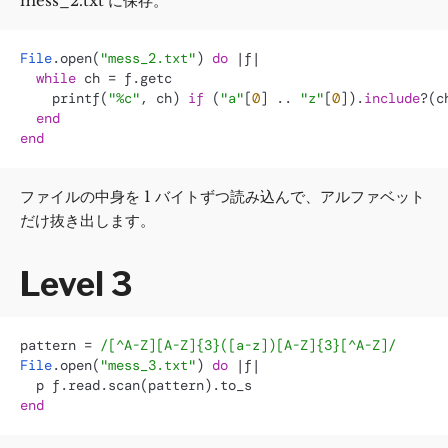
mess_2.txt に保存。
File
.open(
"mess_2.txt"
) 
do
 |
f
|

while
 ch = f.getc

    printf(
"%c"
, ch) 
if
 (
"a"
[
0
] .. 
"z"
[
0
]).
include
?(ch
end
end
ファイルの中身を 1 バイトずつ読み込んで、アルファベット
だけ抜き出します。
Level 3
pattern = 
/[^A-Z][A-Z]{3}([a-z])[A-Z]{3}[^A-Z]/
File
.open(
"mess_3.txt"
) 
do
 |
f
|

end