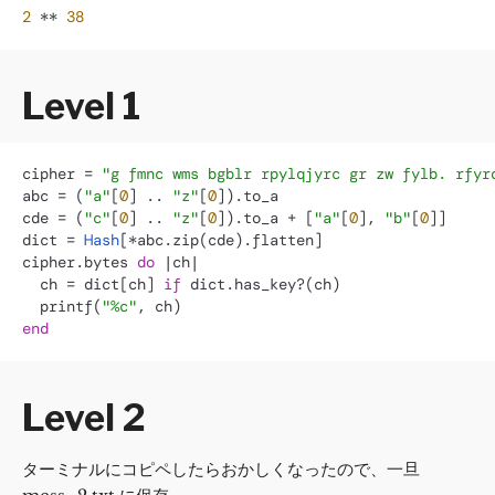
2
 ** 
38
Level 1
cipher = 
"g fmnc wms bgblr rpylqjyrc gr zw fylb. rfyr
abc = (
"a"
[
0
] .. 
"z"
[
0
]).to_a

cde = (
"c"
[
0
] .. 
"z"
[
0
]).to_a + [
"a"
[
0
], 
"b"
[
0
]]

dict = 
Hash
[*abc.zip(cde).flatten]

cipher.bytes 
do
 |
ch
|

  ch = dict[ch] 
if
 dict.has_key?(ch)

  printf(
"%c"
end
Level 2
ターミナルにコピペしたらおかしくなったので、一旦