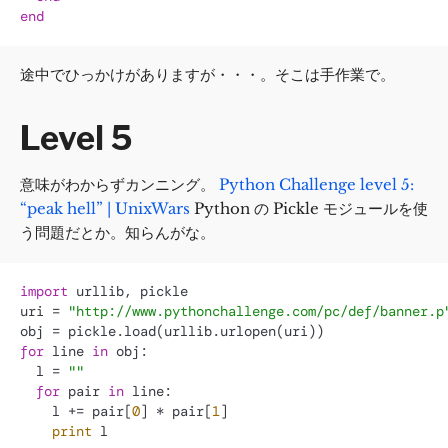
end
途中でひっかけがありますが・・・。そこは手作業で。
Level 5
意味がわからずカンニング。
Python Challenge level 5:
“peak hell” | UnixWars
Python の Pickle モジュールを使
う問題だとか。知らんがな。
import
 urllib, pickle

uri = 
"http://www.pythonchallenge.com/pc/def/banner.p
for
 line 
in
 obj:

  l = 
""
for
 pair 
in
 line:

    l += pair[
0
] * pair[
1
]

print