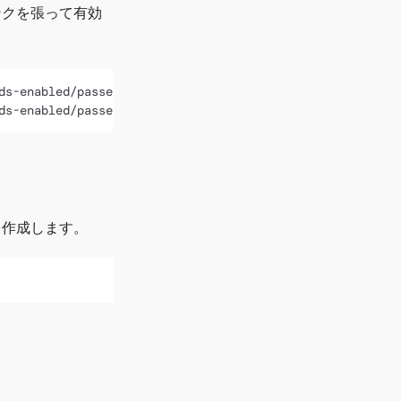
ンクを張って有効
ds-enabled/passenger.load

を作成します。