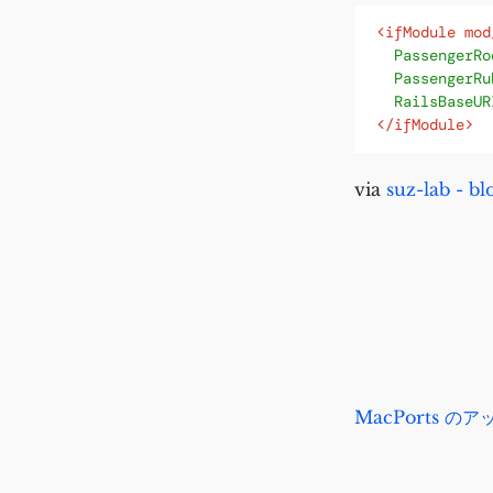
<ifModule mod
PassengerRo
PassengerRu
RailsBaseUR
</ifModule>
via
suz-lab -
MacPorts の