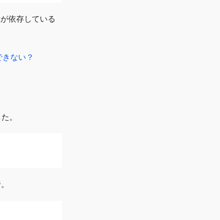
れぞれが依存している
。
共存できない？
した。
行。