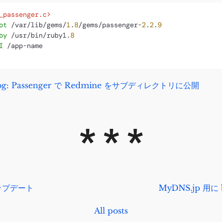
_passenger.c>
ot
 /var/lib/gems/
1
.
8
/gems/passenger-
2
.
2
.
9
by
 /usr/bin/ruby1.
8
I
 blog: Passenger で Redmine をサブディレクトリに公開
アップデート
MyDNS.jp 用に 
All posts