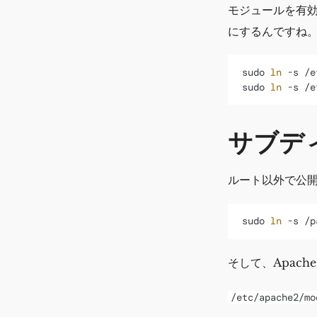
モジュールを有
にするんですね
sudo 
ln
 -s /e
sudo 
ln
サブデ
ルート以外で公
sudo 
ln
そして、Apac
/etc/apache2/mo