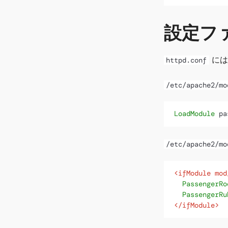
設定フ
には
httpd.conf
/etc/apache2/mo
LoadModule
 pa
/etc/apache2/mo
<ifModule mod
PassengerRo
PassengerRu
</ifModule>