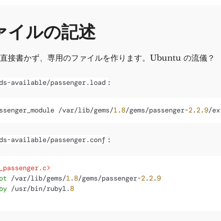
ァイルの記述
直接書かず、専用のファイルを作ります。Ubuntu の流儀？
:
ds-available/passenger.load
ssenger_module /var/lib/gems/
1
.
8
/gems/passenger-
2
.
2
.
9
:
ds-available/passenger.conf
_passenger.c>
ot
 /var/lib/gems/
1
.
8
/gems/passenger-
2
.
2
.
9
by
 /usr/bin/ruby1.
8