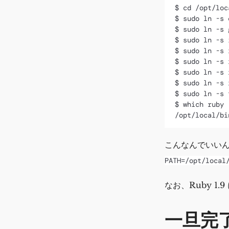
$ cd /opt/loc
$ sudo ln -s 
$ sudo ln -s 
$ sudo ln -s 
$ sudo ln -s 
$ sudo ln -s 
$ sudo ln -s 
$ sudo ln -s 
$ sudo ln -s 
$ which ruby

こんなんでいいんで
PATH=/opt/local
なお、Ruby 1
一旦完