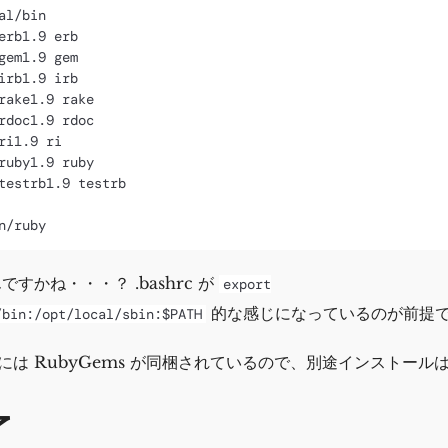
al/bin

erb1.9 erb

gem1.9 gem

irb1.9 irb

rake1.9 rake

rdoc1.9 rdoc

ri1.9 ri

ruby1.9 ruby

testrb1.9 testrb

すかね・・・？ .bashrc が
export
的な感じになっているのが前提
/bin:/opt/local/sbin:$PATH
.9 には RubyGems が同梱されているので、別途インストール
了