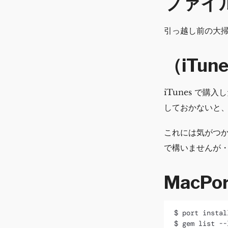
ファイ
引っ越し前の大
（iTu
iTunes で
しておかないと
これには気がつか
で構いませんが
MacPo
$ port instal