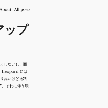
About
All posts
にアップ
り映えしないし、面
 Leopard には
より高いけど送料
下、それに伴う環